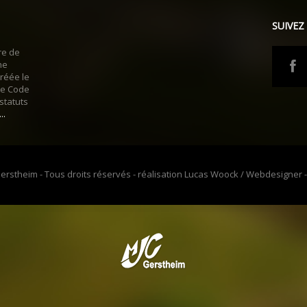
SUIVEZ
re de
ne
réée le
 le Code
 statuts
..
erstheim - Tous droits réservés - réalisation Lucas Woock / Webdesigner 