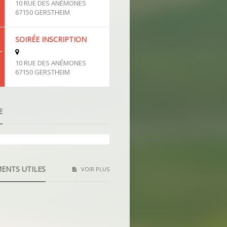
10 RUE DES ANÉMONES
67150 GERSTHEIM
SOIRÉE INSCRIPTION
T
10 RUE DES ANÉMONES
67150 GERSTHEIM
E
liers parents enfants
22/2023
ENTS UTILES
VOIR PLUS