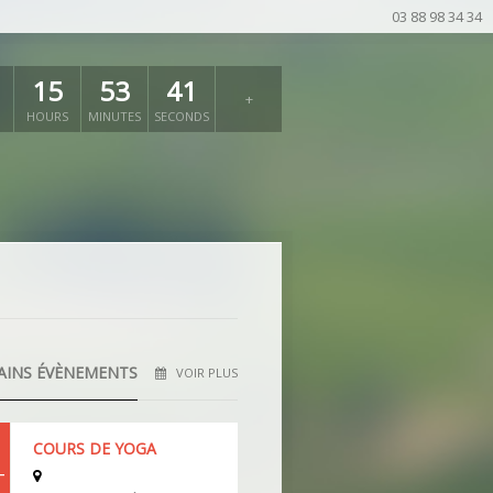
03 88 98 34 34
+
15
53
39
+
HOURS
MINUTES
SECONDS
AINS ÉVÈNEMENTS
VOIR PLUS
COURS DE YOGA
T