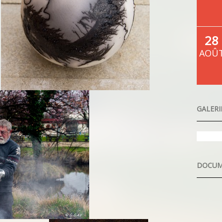
28
AOÛ
GALERI
Ate
20
DOCUM