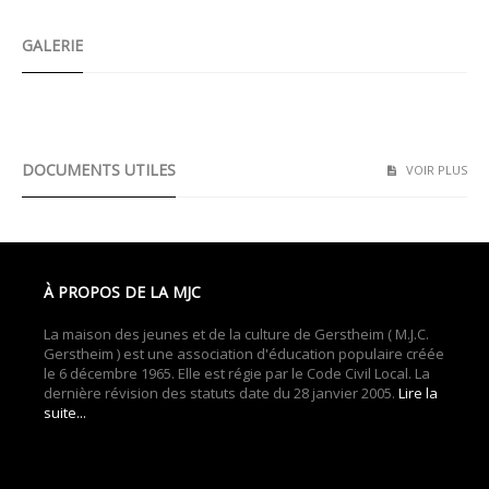
GALERIE
Ateliers parents enfants 2022/2023
DOCUMENTS UTILES
VOIR PLUS
À PROPOS DE LA MJC
La maison des jeunes et de la culture de Gerstheim ( M.J.C.
Gerstheim ) est une association d'éducation populaire créée
le 6 décembre 1965. Elle est régie par le Code Civil Local. La
dernière révision des statuts date du 28 janvier 2005.
Lire la
suite...