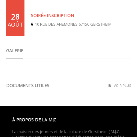
28
SOIRÉE INSCRIPTION
AOÛT
10 RUE DES ANÉMONES 67150 GERSTHEIM
GALERIE
Ateliers parents enfants 2022/2023
DOCUMENTS UTILES
VOIR PLUS
À PROPOS DE LA MJC
La maison des jeunes et de la culture de Gerstheim ( M.J.C.