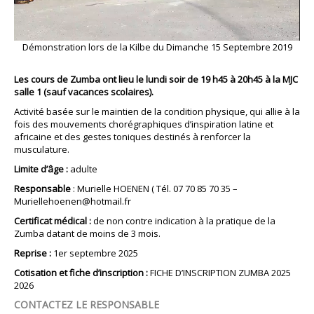
00:00
02:47
Démonstration lors de la Kilbe du Dimanche 15 Septembre 2019
Les cours de Zumba ont lieu le lundi soir
de 19 h45 à 20h45 à la MJC
salle 1 (sauf vacances scolaires).
Activité basée sur le maintien de la condition physique, qui allie à la
fois des mouvements chorégraphiques d’inspiration latine et
africaine et des gestes toniques destinés à renforcer la
musculature.
Limite d’âge :
adulte
Responsable
: Murielle HOENEN ( Tél. 07 70 85 70 35 –
Muriellehoenen@hotmail.fr
Certificat médical :
de non contre indication à la pratique de la
Zumba datant de moins de 3 mois.
Reprise :
1er septembre 2025
Cotisation et fiche d’inscription :
FICHE D’INSCRIPTION ZUMBA 2025
2026
CONTACTEZ LE RESPONSABLE