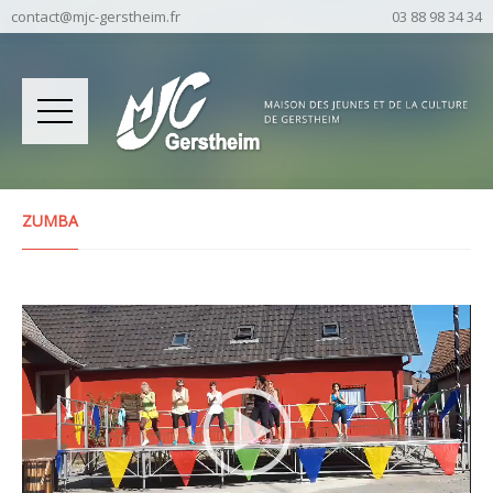
contact@mjc-gerstheim.fr
03 88 98 34 34
ZUMBA
Lecteur
vidéo