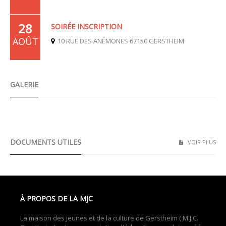
28
SOIRÉE INSCRIPTION
AOÛT
10 RUE DES ANÉMONES 67150 GERSTHEIM
GALERIE
Ateliers parents enfants 2022/2023
DOCUMENTS UTILES
VOIR PLUS
À PROPOS DE LA MJC
La maison des jeunes et de la culture de Gerstheim ( M.J.C.