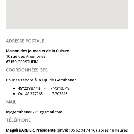
ADRESSE POSTALE
Maison des Jeunes et de la Culture
10 rue des Anémones
67150 GERSTHEIM
COORDONNÉES GPS
Pour se rendre à la MJC de Gerstheim :
48°22’38.1″N – 7°42’13.7″E
Ou 48.377265 – 7.703815
MAIL
mjcgerstheim67150@gmail.com
TÉLÉPHONE
Magali BARBIER, Présidente (privé) :
06 62 04 74 16 ( après 18 heures